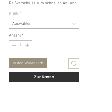
Reißverschluss zum schnellen An- und
Ausziehen!
Größe
*
Auswählen
Material: 100 % Wolle
Futter: 95 % Baumwolle, 5 % Elasthan
Anzahl
*
Pflegehinweis: Handwäsche empfohlen!
NICHT Trockner oder Waschmaschinen
geeignet! Flecken ausbürsten!
In den Warenkorb
Zur Kasse