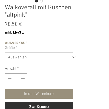
Walkoverall mit Rüschen
"altpink"
Preis
78,50 €
inkl. MwSt.
AUSVERKAUF
Größe
*
Anzahl
*
In den Warenkorb
Zur Kasse