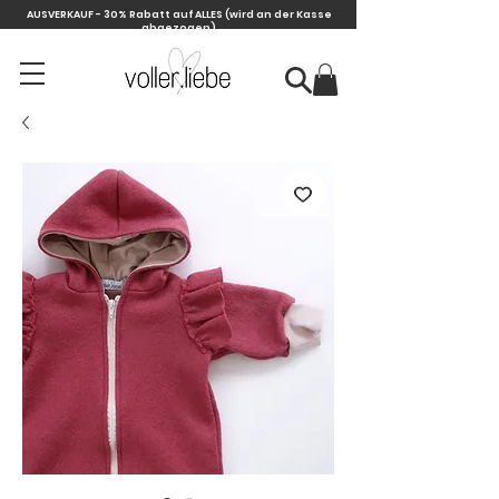
AUSVERKAUF - 30% Rabatt auf ALLES
(wird an der Kasse
abgezogen)