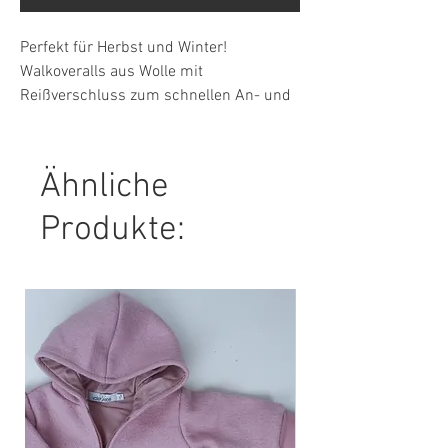
Perfekt für Herbst und Winter!
Walkoveralls aus Wolle mit
Reißverschluss zum schnellen An- und
Ausziehen!
Ähnliche
Material: 100 % Wolle
Futter: 95 % Baumwolle, 5 % Elasthan
Produkte:
Pflegehinweis: Handwäsche emfohlen!
NICHT Trockner oder Waschmaschinen
geeignet! Flecken ausbürsten!