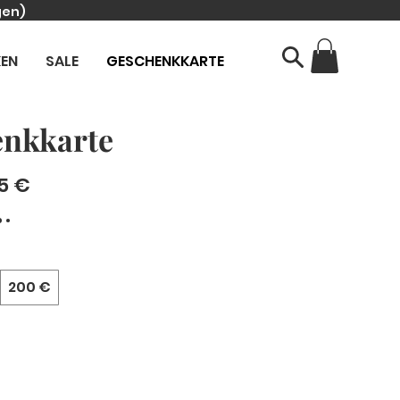
gen)
KEN
SALE
GESCHENKKARTE
nkkarte
5 €
200 €