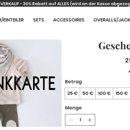
VERKAUF - 30% Rabatt auf ALLES
(wird an der Kasse abgezo
R/EINTEILER
SETS
ACCESSOIRES
OVERALLS/JAC
Gesche
2
Betrag
25 €
50 €
100 €
150 €
Menge