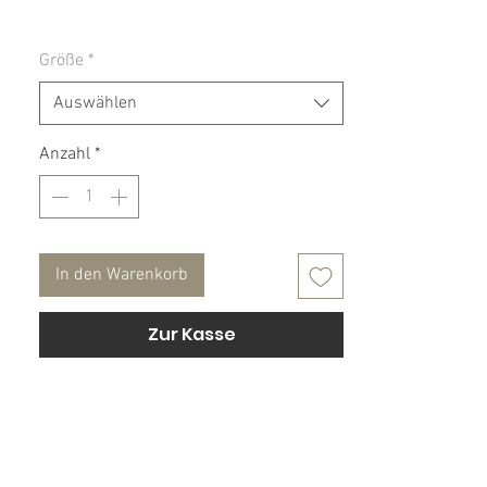
Material: 100% Baumwolle
Größe
*
Pflegehinweis:
Auswählen
30° Maschinenwäsche, nicht Trockner
geeignet.
Anzahl
*
In den Warenkorb
Zur Kasse