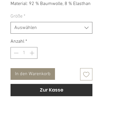
Material: 92 % Baumwolle, 8 % Elasthan
Größe
*
Pflegehinweis:
30° Maschinenwäsche, nicht Trockner
Auswählen
geeignet.
Anzahl
*
In den Warenkorb
Zur Kasse