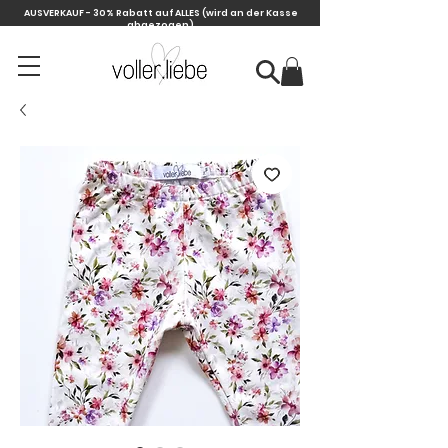
AUSVERKAUF - 30% Rabatt auf ALLES
(wird an der Kasse
abgezogen)