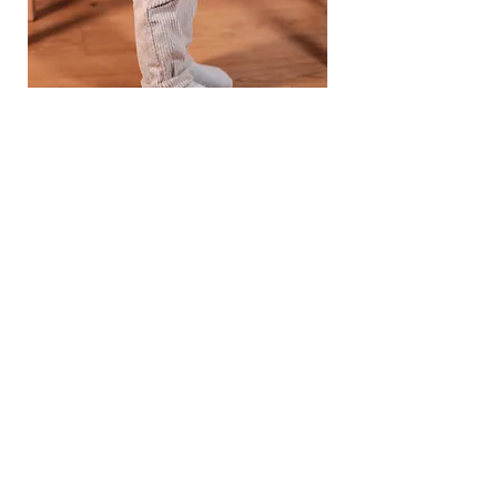
Cordhose "light-beige"
Preis
22,50 €
AUSVERKAUF
inkl. MwSt.
Über uns
Seen on
Kontaktiere uns
Impressum
Datenschutzerklärung