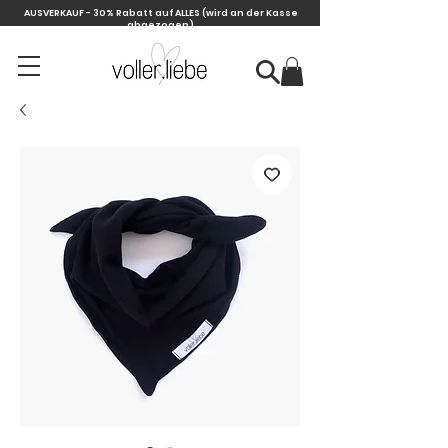
AUSVERKAUF - 30% Rabatt auf ALLES
(wird an der Kasse
abgezogen)