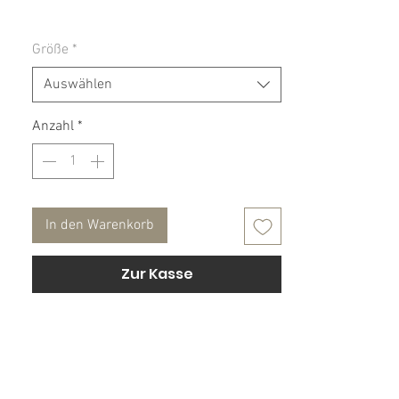
Material: 96 % Baumwolle, 4 % Elasthan
Größe
*
Pflegehinweis: 30° Maschinenwäsche,
Auswählen
nicht Trockner geeignet.
Anzahl
*
In den Warenkorb
Zur Kasse