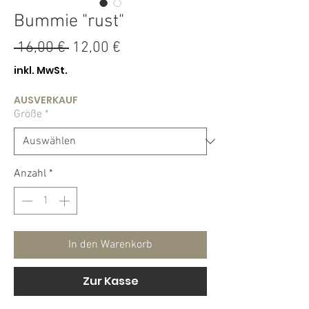
Bummie "rust"
Standardpreis
Sale-
 16,00 € 
12,00 €
Preis
inkl. MwSt.
AUSVERKAUF
Größe
*
Anzahl
*
In den Warenkorb
Zur Kasse