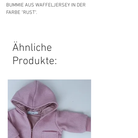
BUMMIE AUS WAFFELJERSEY IN DER
FARBE "RUST".
MATERIAL:
100% BAUMWOLLE
Ähnliche
PFLEGEHINWEIS:
30° MASCHINENWÄSCHE, NICHT
Produkte:
TROCKNERGEEIGNET.