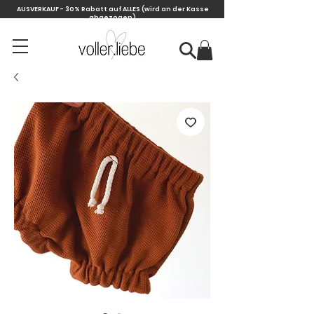
AUSVERKAUF - 30% Rabatt auf ALLES
(wird an der Kasse
abgezogen)