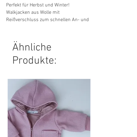
Perfekt für Herbst und Winter!
Walkjacken aus Wolle mit
Reißverschluss zum schnellen An- und
Ausziehen!
Ähnliche
Material: 100 % Wolle
Futter: 95 % Baumwolle, 5 % Elasthan
Produkte:
Pflegehinweis: Handwäsche empfohlen!
NICHT Trockner oder Waschmaschinen
geeignet! Flecken ausbürsten!