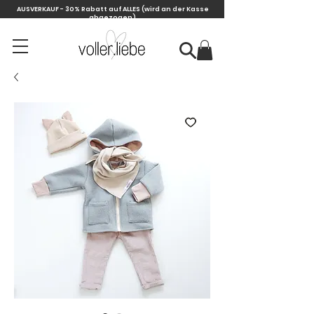
AUSVERKAUF - 30% Rabatt auf ALLES
(wird an der Kasse
abgezogen)