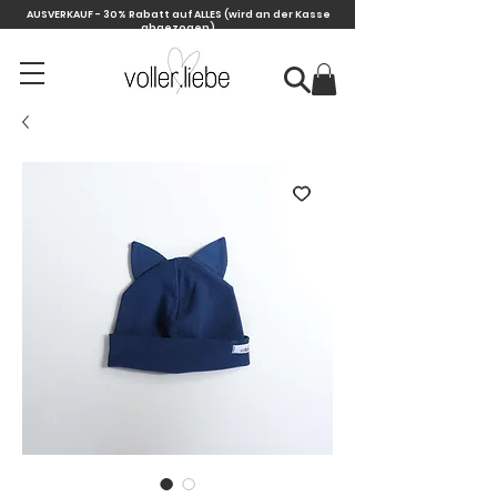
AUSVERKAUF - 30% Rabatt auf ALLES
(wird an der Kasse
abgezogen)