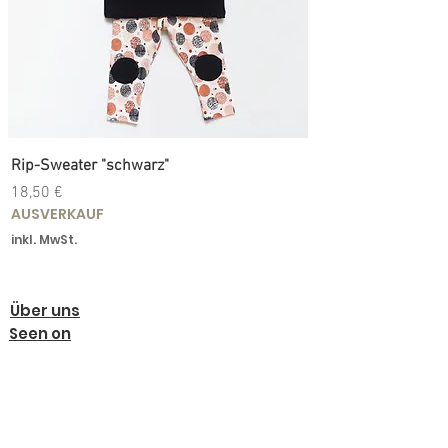
Rip-Sweater "schwarz"
Preis
18,50 €
AUSVERKAUF
inkl. MwSt.
Über uns
Seen on
Kontaktiere uns
Impressum
Datenschutzerklärung