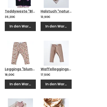
Teddyweste "Blumen blau"
Halstuch "nature"
35,20€
13,90€
In den Warenkorb
In den Warenkorb
Leggings "blumen braun"
Waffelleggings "taupe"
18,00€
17,50€
In den Warenkorb
In den Warenkorb