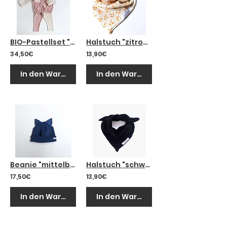
BIO-Pastellset "rose"
Halstuch "zitrone"
34,50€
13,90€
In den Warenkorb
In den Warenkorb
Beanie "mittelblau"
Halstuch "schwarz"
17,50€
13,90€
In den Warenkorb
In den Warenkorb