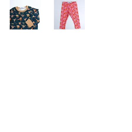
Sweater "Dino"
Leggings "bunte Blumen"
19,50€
18,00€
In den Warenkorb
In den Warenkorb
11
14
/
Über uns
Seen on
Kontaktiere uns
Impressum